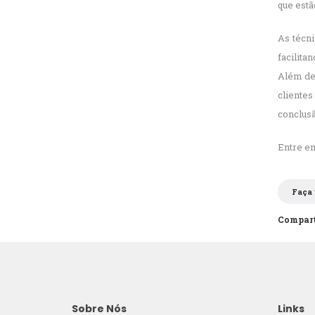
que estã
As técni
facilita
Além de 
cliente
conclusã
Entre e
Faça
Compart
Sobre Nós
Links