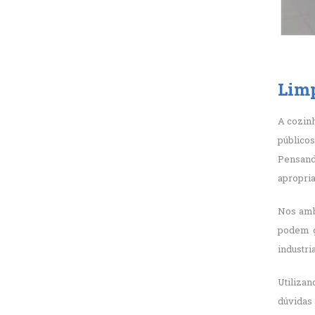
Limp
A cozinh
públicos
Pensan
apropria
Nos amb
podem ge
industri
Utilizan
dúvidas 